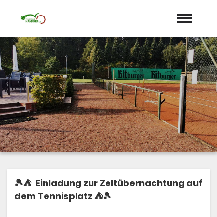
Startseite
Aktuelles
Termine
Unser Verein
expand_more
Mannschaften
Jugend
expand_more
🎾⛺ Einladung zur Zeltübernachtung auf
Sponsoren
dem Tennisplatz ⛺🎾
Galerie