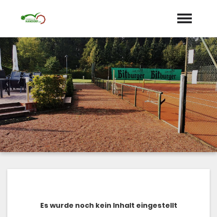
Startseite
Aktuelles
Termine
Unser Verein
expand_more
Mannschaften
Jugend
expand_more
Sponsoren
Es wurde noch kein Inhalt eingestellt
Galerie