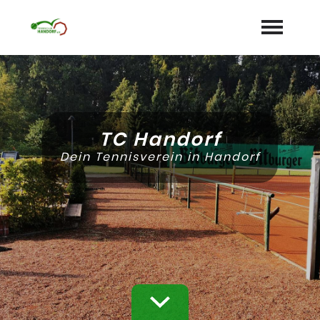
Startseite
Aktuelles
TC Handorf
Termine
Dein Tennisverein in Handorf
Unser Verein
expand_more
Mannschaften
Jugend
expand_more
Sponsoren
Galerie