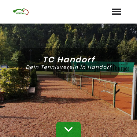
Startseite
Aktuelles
TC Handorf
Termine
Dein Tennisverein in Handorf
Unser Verein
expand_more
Mannschaften
Jugend
expand_more
Sponsoren
Galerie