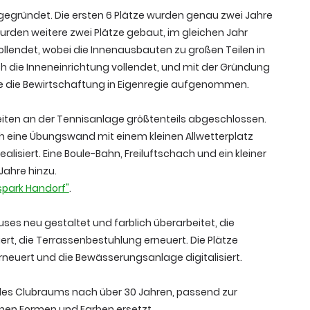
gegründet. Die ersten 6 Plätze wurden genau zwei Jahre
wurden weitere zwei Plätze gebaut, im gleichen Jahr
lendet, wobei die Innenausbauten zu großen Teilen in
h die Inneneinrichtung vollendet, und mit der Gründung
e die Bewirtschaftung in Eigenregie aufgenommen.
eiten an der Tennisanlage größtenteils abgeschlossen.
h eine Übungswand mit einem kleinen Allwetterplatz
lisiert. Eine Boule-Bahn, Freiluftschach und ein kleiner
Jahre hinzu.
spark Handorf"
.
ses neu gestaltet und farblich überarbeitet, die
rt, die Terrassenbestuhlung erneuert. Die Plätze
rneuert und die Bewässerungsanlage digitalisiert.
des Clubraums nach über 30 Jahren, passend zur
en Formen und Farben ersetzt.