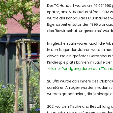
Der TC Handorf wurde am 16.05.1990 
später, am 16.05.1992 eröffnet. 1993 
wurde der Rohbau des Clubhauses vol
Eigenarbeit entstanden 1995 war auc
des "Bewirtschaftungsvereins" wurd
Im gleichen Jahr waren auch die Arb
In den folgenden Jahren wurden noc
davor und ein größeres Gerätehaus rea
Kinderspielplatz kamen im Laufe der 
>
Kleiner Rundgang durch den "Tenni
2018/19 wurde das Innere des Clubhau
sanitären Anlagen wurden modernisie
wurden grundsaniert, die Drainage e
2021 wurden Tische und Bestuhlung 
Neugestaltung des Raums, in modern