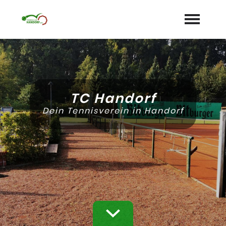
Startseite
Aktuelles
TC Handorf
Termine
Dein Tennisverein in Handorf
Unser Verein
expand_more
Mannschaften
Jugend
expand_more
Sponsoren
Galerie