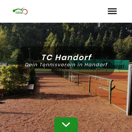
Startseite
Aktuelles
TC Handorf
Termine
Dein Tennisverein in Handorf
Unser Verein
expand_more
Mannschaften
Jugend
expand_more
Sponsoren
Galerie