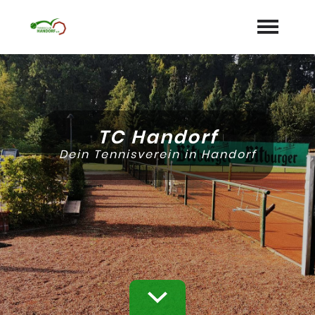
Startseite
Aktuelles
TC Handorf
Termine
Dein Tennisverein in Handorf
Unser Verein
expand_more
Mannschaften
Jugend
expand_more
Sponsoren
Galerie