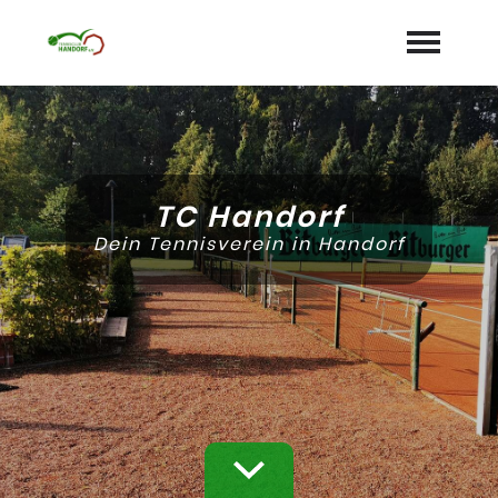
Startseite
Aktuelles
TC Handorf
Termine
Dein Tennisverein in Handorf
Unser Verein
expand_more
Mannschaften
Jugend
expand_more
Sponsoren
Galerie