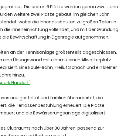
gegründet. Die ersten 6 Plätze wurden genau zwei Jahre
wurden weitere zwei Plätze gebaut, im gleichen Jahr
lendet, wobei die Innenausbauten zu großen Teilen in
h die Inneneinrichtung vollendet, und mit der Gründung
e die Bewirtschaftung in Eigenregie aufgenommen.
eiten an der Tennisanlage größtenteils abgeschlossen.
h eine Übungswand mit einem kleinen Allwetterplatz
lisiert. Eine Boule-Bahn, Freiluftschach und ein kleiner
Jahre hinzu.
spark Handorf"
.
ses neu gestaltet und farblich überarbeitet, die
rt, die Terrassenbestuhlung erneuert. Die Plätze
rneuert und die Bewässerungsanlage digitalisiert.
des Clubraums nach über 30 Jahren, passend zur
en Formen und Farben ersetzt.