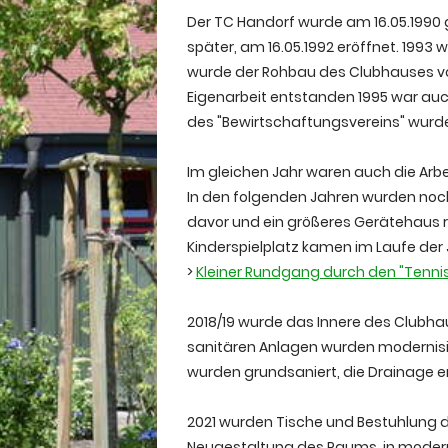
Der TC Handorf wurde am 16.05.1990 
später, am 16.05.1992 eröffnet. 1993 
wurde der Rohbau des Clubhauses vol
Eigenarbeit entstanden 1995 war auc
des "Bewirtschaftungsvereins" wurd
Im gleichen Jahr waren auch die Arb
In den folgenden Jahren wurden noc
davor und ein größeres Gerätehaus rea
Kinderspielplatz kamen im Laufe der 
>
Kleiner Rundgang durch den "Tenni
2018/19 wurde das Innere des Clubhau
sanitären Anlagen wurden modernisie
wurden grundsaniert, die Drainage e
2021 wurden Tische und Bestuhlung 
Neugestaltung des Raums, in modern