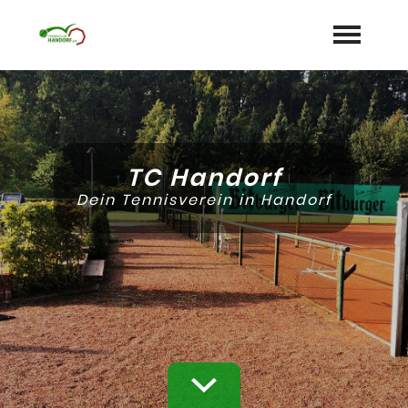
Startseite
Aktuelles
TC Handorf
Termine
Dein Tennisverein in Handorf
Unser Verein
expand_more
Mannschaften
Jugend
expand_more
Sponsoren
Galerie