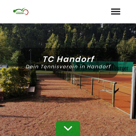
Startseite
Aktuelles
TC Handorf
Termine
Dein Tennisverein in Handorf
Unser Verein
expand_more
Mannschaften
Jugend
expand_more
Sponsoren
Galerie