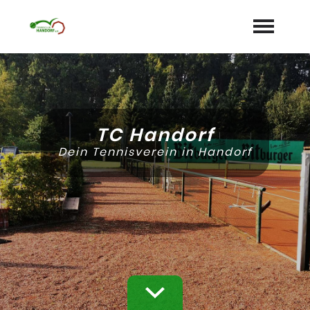
Startseite
Aktuelles
TC Handorf
Termine
Dein Tennisverein in Handorf
Unser Verein
expand_more
Mannschaften
Jugend
expand_more
Sponsoren
Galerie