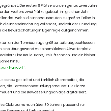
gegründet. Die ersten 6 Plätze wurden genau zwei Jahre
wurden weitere zwei Plätze gebaut, im gleichen Jahr
lendet, wobei die Innenausbauten zu großen Teilen in
h die Inneneinrichtung vollendet, und mit der Gründung
e die Bewirtschaftung in Eigenregie aufgenommen.
eiten an der Tennisanlage größtenteils abgeschlossen.
h eine Übungswand mit einem kleinen Allwetterplatz
lisiert. Eine Boule-Bahn, Freiluftschach und ein kleiner
Jahre hinzu.
spark Handorf"
.
ses neu gestaltet und farblich überarbeitet, die
rt, die Terrassenbestuhlung erneuert. Die Plätze
rneuert und die Bewässerungsanlage digitalisiert.
des Clubraums nach über 30 Jahren, passend zur
en Formen und Farben ersetzt.