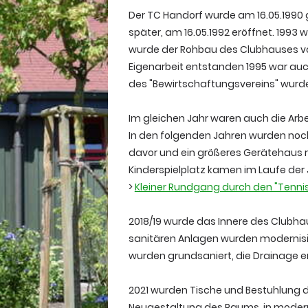
Der TC Handorf wurde am 16.05.1990 
später, am 16.05.1992 eröffnet. 1993 
wurde der Rohbau des Clubhauses vol
Eigenarbeit entstanden 1995 war auc
des "Bewirtschaftungsvereins" wurd
Im gleichen Jahr waren auch die Arb
In den folgenden Jahren wurden noc
davor und ein größeres Gerätehaus rea
Kinderspielplatz kamen im Laufe der 
>
Kleiner Rundgang durch den "Tenni
2018/19 wurde das Innere des Clubhau
sanitären Anlagen wurden modernisie
wurden grundsaniert, die Drainage e
2021 wurden Tische und Bestuhlung 
Neugestaltung des Raums, in modern