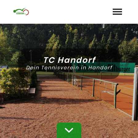
Startseite
Aktuelles
TC Handorf
Termine
Dein Tennisverein in Handorf
Unser Verein
expand_more
Mannschaften
Jugend
expand_more
Sponsoren
Galerie