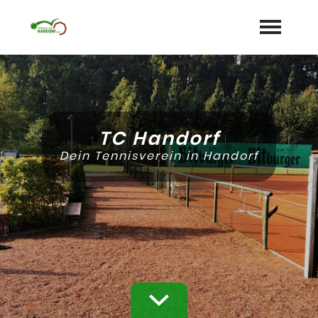
Startseite
Aktuelles
TC Handorf
Termine
Dein Tennisverein in Handorf
Unser Verein
expand_more
Mannschaften
Jugend
expand_more
Sponsoren
Galerie