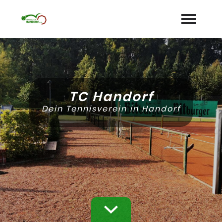
Startseite
Aktuelles
TC Handorf
Termine
Dein Tennisverein in Handorf
Unser Verein
expand_more
Mannschaften
Jugend
expand_more
Sponsoren
Galerie