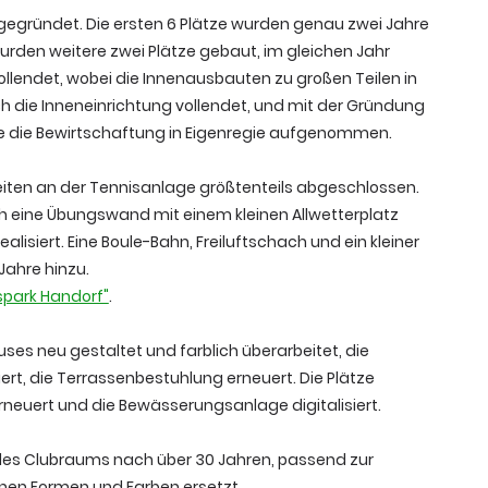
gegründet. Die ersten 6 Plätze wurden genau zwei Jahre
wurden weitere zwei Plätze gebaut, im gleichen Jahr
lendet, wobei die Innenausbauten zu großen Teilen in
h die Inneneinrichtung vollendet, und mit der Gründung
e die Bewirtschaftung in Eigenregie aufgenommen.
eiten an der Tennisanlage größtenteils abgeschlossen.
h eine Übungswand mit einem kleinen Allwetterplatz
lisiert. Eine Boule-Bahn, Freiluftschach und ein kleiner
Jahre hinzu.
spark Handorf"
.
ses neu gestaltet und farblich überarbeitet, die
rt, die Terrassenbestuhlung erneuert. Die Plätze
rneuert und die Bewässerungsanlage digitalisiert.
des Clubraums nach über 30 Jahren, passend zur
en Formen und Farben ersetzt.