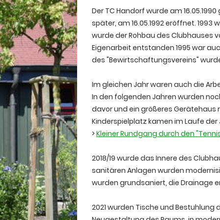
Der TC Handorf wurde am 16.05.1990 
später, am 16.05.1992 eröffnet. 1993 
wurde der Rohbau des Clubhauses vol
Eigenarbeit entstanden 1995 war auc
des "Bewirtschaftungsvereins" wurd
Im gleichen Jahr waren auch die Arb
In den folgenden Jahren wurden noc
davor und ein größeres Gerätehaus rea
Kinderspielplatz kamen im Laufe der 
>
Kleiner Rundgang durch den "Tenni
2018/19 wurde das Innere des Clubhau
sanitären Anlagen wurden modernisie
wurden grundsaniert, die Drainage e
2021 wurden Tische und Bestuhlung 
Neugestaltung des Raums, in modern