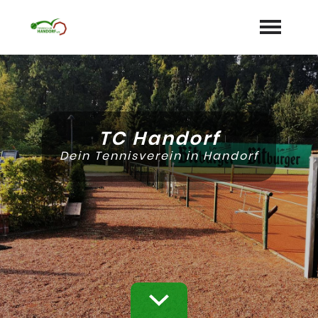
Startseite
Aktuelles
TC Handorf
Termine
Dein Tennisverein in Handorf
Unser Verein
expand_more
Mannschaften
Jugend
expand_more
Sponsoren
Galerie