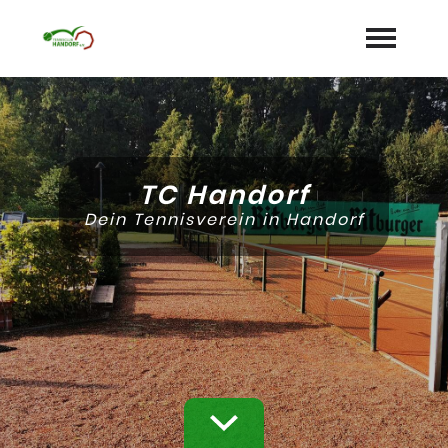
Startseite
Aktuelles
TC Handorf
Termine
Dein Tennisverein in Handorf
Unser Verein
expand_more
Mannschaften
Jugend
expand_more
Sponsoren
Galerie