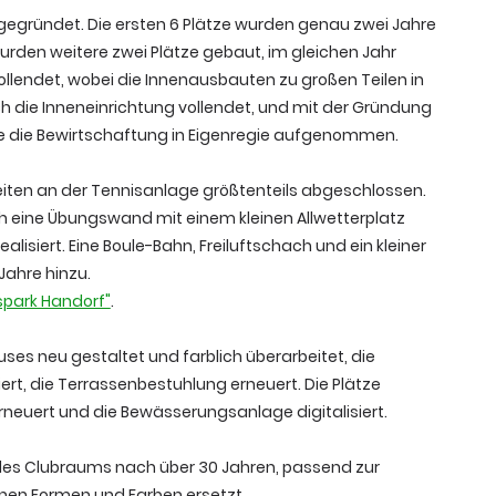
gegründet. Die ersten 6 Plätze wurden genau zwei Jahre
wurden weitere zwei Plätze gebaut, im gleichen Jahr
lendet, wobei die Innenausbauten zu großen Teilen in
h die Inneneinrichtung vollendet, und mit der Gründung
e die Bewirtschaftung in Eigenregie aufgenommen.
eiten an der Tennisanlage größtenteils abgeschlossen.
h eine Übungswand mit einem kleinen Allwetterplatz
lisiert. Eine Boule-Bahn, Freiluftschach und ein kleiner
Jahre hinzu.
spark Handorf"
.
ses neu gestaltet und farblich überarbeitet, die
rt, die Terrassenbestuhlung erneuert. Die Plätze
rneuert und die Bewässerungsanlage digitalisiert.
des Clubraums nach über 30 Jahren, passend zur
en Formen und Farben ersetzt.