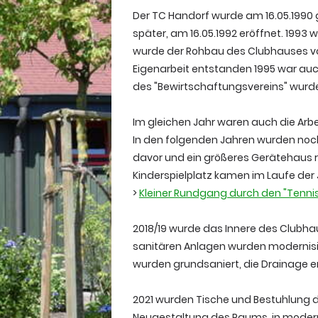
Der TC Handorf wurde am 16.05.1990 
später, am 16.05.1992 eröffnet. 1993 
wurde der Rohbau des Clubhauses vol
Eigenarbeit entstanden 1995 war auc
des "Bewirtschaftungsvereins" wurd
Im gleichen Jahr waren auch die Arb
In den folgenden Jahren wurden noc
davor und ein größeres Gerätehaus rea
Kinderspielplatz kamen im Laufe der 
>
Kleiner Rundgang durch den "Tenni
2018/19 wurde das Innere des Clubhau
sanitären Anlagen wurden modernisie
wurden grundsaniert, die Drainage e
2021 wurden Tische und Bestuhlung 
Neugestaltung des Raums, in modern