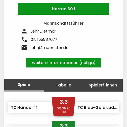
Herren 60 1
Mannschaftsführer
person
Lehr Dietmar
phone
0151 55587677
email
lehr@muenster.de
weitere Informationen (nuliga)
Spiele
Tabelle
Spieler/-innen
3:3
TC Handorf 1
TC Blau-Gold Lüdinghausen 1
09.05.26
13:00
3:3