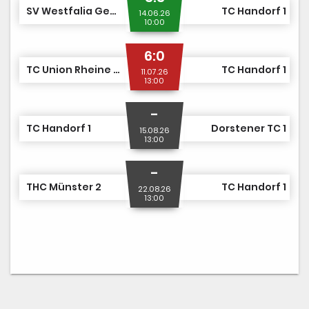
SV Westfalia Gemen 1
TC Handorf 1
14.06.26
10:00
6:0
TC Union Rheine e.V. 1
TC Handorf 1
11.07.26
13:00
-
TC Handorf 1
Dorstener TC 1
15.08.26
13:00
-
THC Münster 2
TC Handorf 1
22.08.26
13:00