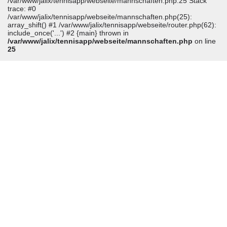
/var/www/jalix/tennisapp/webseite/mannschaften.php:25 Stack
trace: #0
/var/www/jalix/tennisapp/webseite/mannschaften.php(25):
array_shift() #1 /var/www/jalix/tennisapp/webseite/router.php(62):
include_once('...') #2 {main} thrown in
/var/www/jalix/tennisapp/webseite/mannschaften.php
on line
25