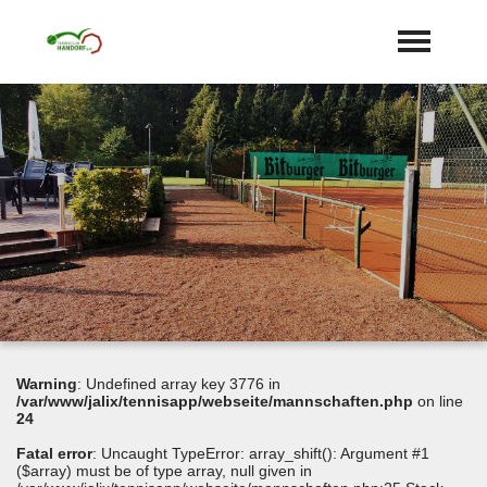
Startseite
Aktuelles
Termine
Unser Verein
expand_more
Mannschaften
Jugend
expand_more
Sponsoren
Warning
: Undefined array key 3776 in
Galerie
/var/www/jalix/tennisapp/webseite/mannschaften.php
on line
24
Training
Fatal error
: Uncaught TypeError: array_shift(): Argument #1
($array) must be of type array, null given in
Platzbuchung