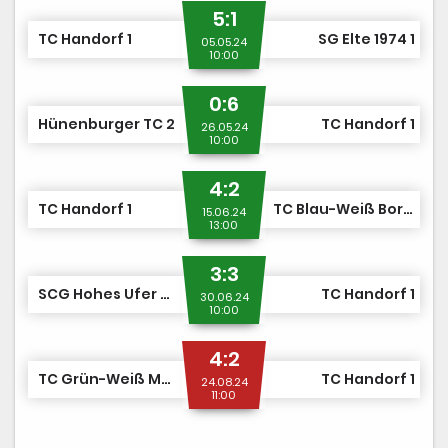
5:1
TC Handorf 1
SG Elte 1974 1
05.05.24
10:00
0:6
Hünenburger TC 2
TC Handorf 1
26.05.24
10:00
4:2
TC Handorf 1
TC Blau-Weiß Borken 1
15.06.24
13:00
3:3
SCG Hohes Ufer Münster 1
TC Handorf 1
30.06.24
10:00
4:2
TC Grün-Weiß Mesum 1
TC Handorf 1
24.08.24
11:00