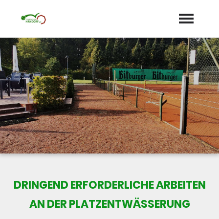
Startseite
Aktuelles
Termine
Unser Verein
expand_more
Mannschaften
Jugend
expand_more
DRINGEND ERFORDERLICHE ARBEITEN
Sponsoren
AN DER PLATZENTWÄSSERUNG
Galerie