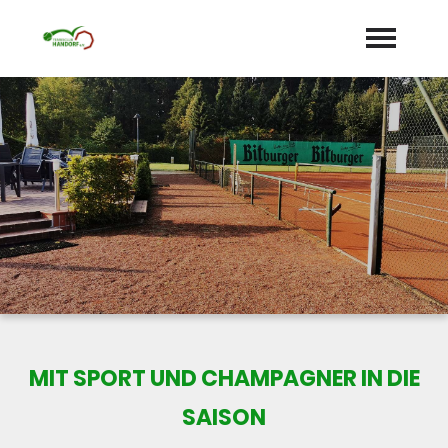
Startseite
Aktuelles
Termine
Unser Verein
expand_more
Mannschaften
Jugend
expand_more
MIT SPORT UND CHAMPAGNER IN DIE
Sponsoren
SAISON
Galerie