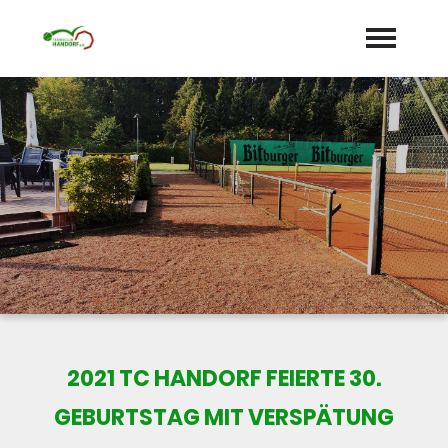
Startseite
Aktuelles
Termine
Unser Verein
expand_more
Mannschaften
Jugend
expand_more
2021 TC HANDORF FEIERTE 30.
Sponsoren
GEBURTSTAG MIT VERSPÄTUNG
Galerie